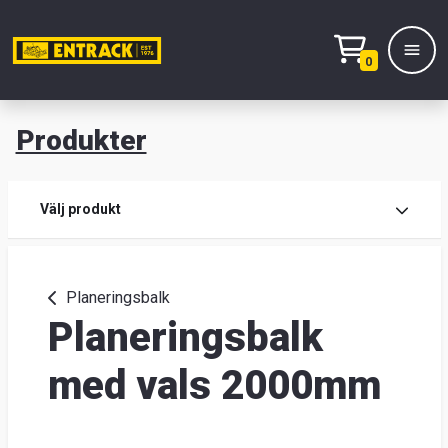
0
Produkter
M
Prod
Välj produkt
Prod
Planeringsbalk
Planeringsbalk
Lage
&
med vals 2000mm
kont