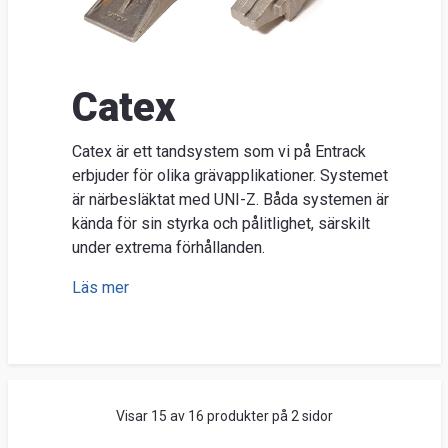
Nyhe
O
Ent
Catex
Sök
Kunds
Catex är ett tandsystem som vi på Entrack
Guider
erbjuder för olika grävapplikationer. Systemet
&
är närbesläktat med UNI-Z. Båda systemen är
kända för sin styrka och pålitlighet, särskilt
FAQ
under extrema förhållanden.
Jobba
hos
Läs mer
oss
Brosch
Visar 15 av 16 produkter på 2 sidor