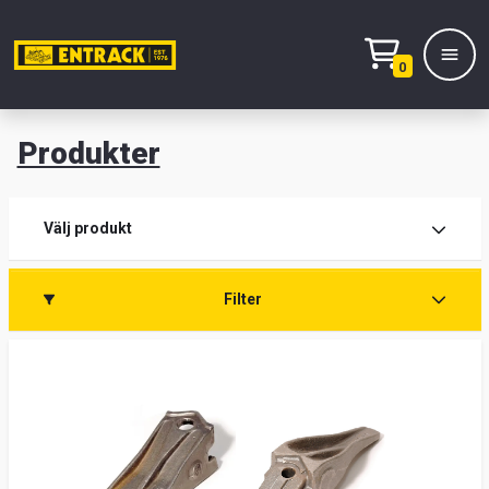
0
Produkter
M
Prod
Välj produkt
Prod
Filter
Lage
&
kont