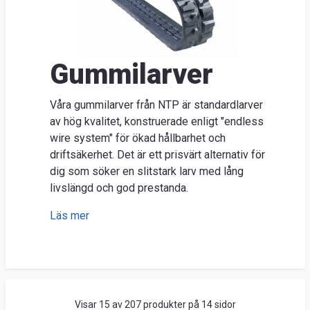
Nyhe
O
Ent
Gummilarver
Sök
Kunds
Våra gummilarver från NTP är standardlarver
Guider
av hög kvalitet, konstruerade enligt "endless
&
wire system" för ökad hållbarhet och
driftsäkerhet. Det är ett prisvärt alternativ för
FAQ
dig som söker en slitstark larv med lång
Jobba
livslängd och god prestanda.
hos
Läs mer
oss
Brosch
Visar 15 av 207 produkter på 14 sidor