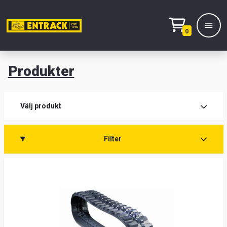
0
Produkter
M
Prod
Välj produkt
Prod
Filter
Lage
&
kont