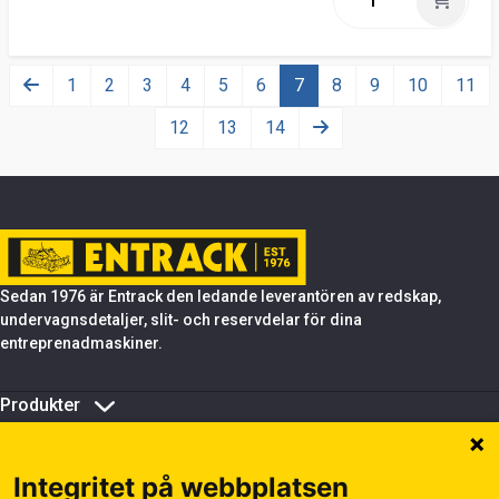
1
2
3
4
5
6
7
8
9
10
11
12
13
14
Sedan 1976 är Entrack den ledande leverantören av redskap,
undervagnsdetaljer, slit- och reservdelar för dina
entreprenadmaskiner.
Produkter
Om Entrack
Tips & support
Integritet på webbplatsen
Hantera kakor