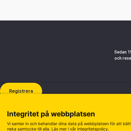
Om
Entrack
Sök
Kundservice
Guider
&
Sedan 19
FAQ
och rese
Jobba
hos
oss
Broschyrer
Registrera
Integritet på webbplatsen
Vi samlar in och behandlar dina data på webbplatsen för att bättr
neka samtycke till alla. Läs mer i vår integritetspolicy.