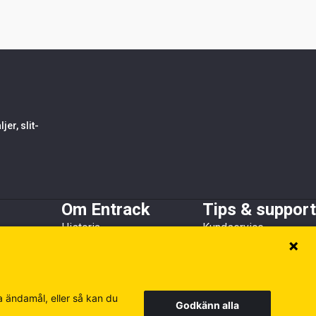
er, slit-
Om Entrack
Tips & support
Historia
Kundservice
h skopskydd
Kundreferenser
Guider & FAQ
Hållbarhet
Broschyrer
Medlems- och
samarbetsorganisationer
a ändamål, eller så kan du
Godkänn alla