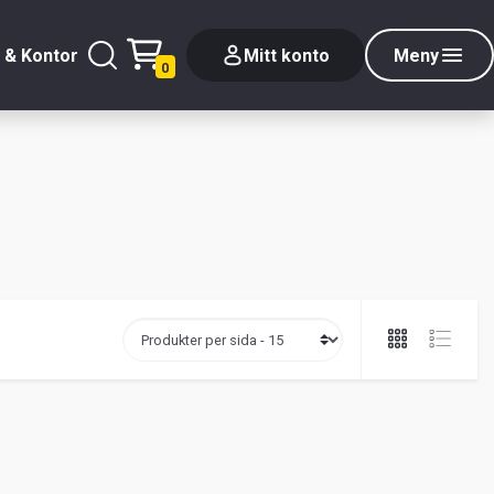
 & Kontor
Mitt konto
Meny
0