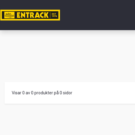
Mitt ko
Produkte
Produktv
Lager
Visar 0 av 0 produkter på 0 sidor
&
kontor
Nyheter