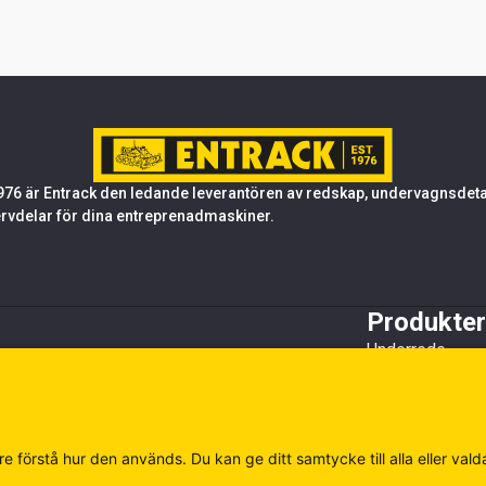
76 är Entrack den ledande leverantören av redskap, undervagnsdetalj
rvdelar för dina entreprenadmaskiner.
Produkter
Underrede
Tandsystem oc
Stål
Redskap
Övrigt
e förstå hur den används. Du kan ge ditt samtycke till alla eller vald