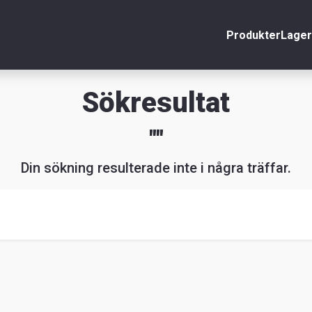
Produkter
Lager
nto
Stäng
Sökresultat
r
""
äljare
Din sökning resulterade inte i några träffar.