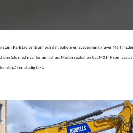
nsgatan i Karlstad centrum och där, bakom en avspärrning gräver Martin Edgr
 ett område med nya flerfamiljshus. Martin spakar en Cat M314F som ägs av J
 allt på i en stadig takt.