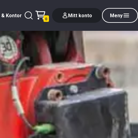
 & Kontor
Mitt konto
Meny
0