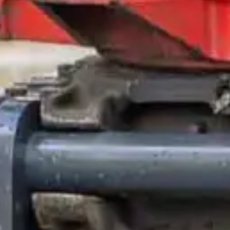
Om
Entrack
Sök
Kundservice
Guider
&
FAQ
Jobba
hos
oss
Broschyrer