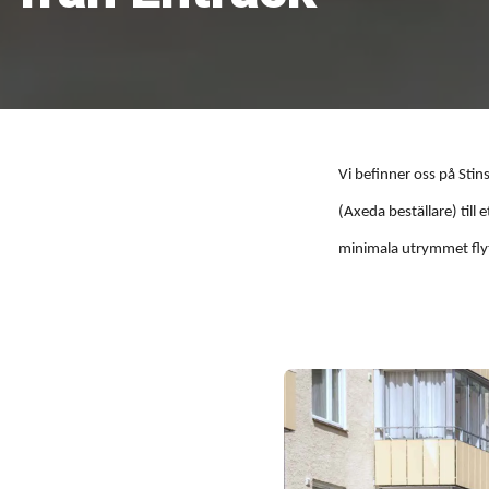
Vi befinner oss på Sti
(Axeda beställare) till
minimala utrymmet flyter