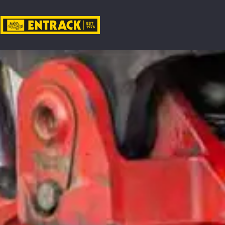
Mitt ko
Produkte
Produktv
Lager
&
kontor
Nyheter