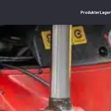
Produkter
Lager
nto
Stäng
r
äljare