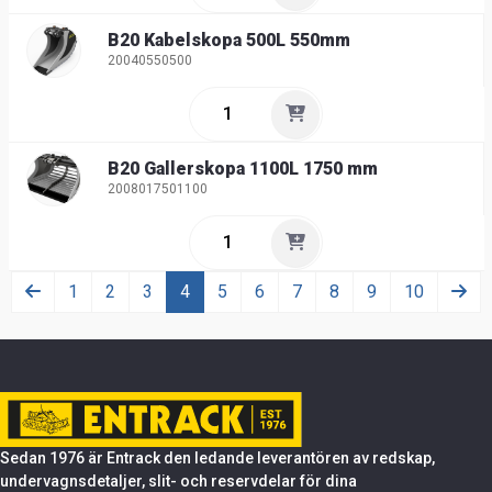
B20 Kabelskopa 500L 550mm
20040550500
B20 Gallerskopa 1100L 1750 mm
2008017501100
1
2
3
4
5
6
7
8
9
10
Sedan 1976 är Entrack den ledande leverantören av redskap,
undervagnsdetaljer, slit- och reservdelar för dina