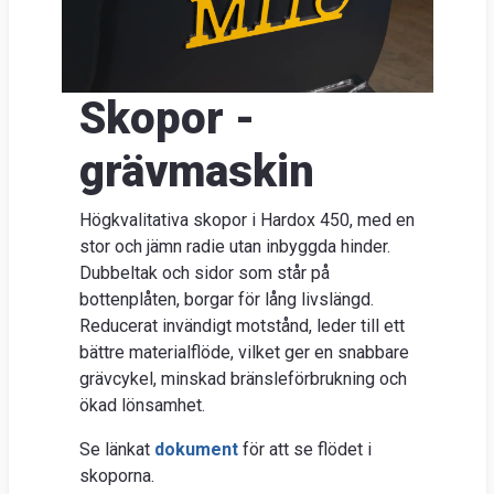
Nyhe
O
Ent
Skopor -
Sök
Kunds
grävmaskin
Guider
&
Högkvalitativa skopor i Hardox 450, med en
stor och jämn radie utan inbyggda hinder.
FAQ
Dubbeltak och sidor som står på
Jobba
bottenplåten, borgar för lång livslängd.
hos
Reducerat invändigt motstånd, leder till ett
oss
bättre materialflöde, vilket ger en snabbare
grävcykel, minskad bränsleförbrukning och
Brosch
ökad lönsamhet.
Se länkat
dokument
för att se flödet i
skoporna.