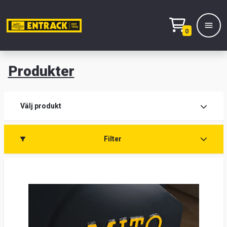
0
Produkter
M
Prod
Välj produkt
Prod
Filter
Lage
&
kont