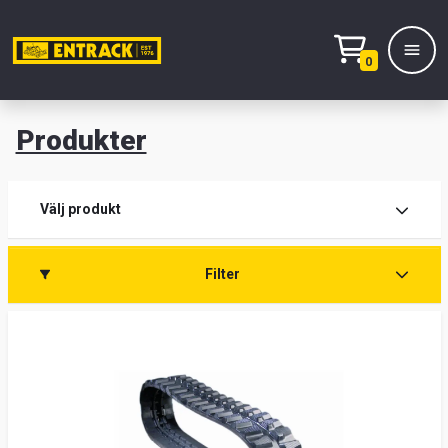
0
Produkter
M
Prod
Välj produkt
Prod
Filter
Lage
&
kont