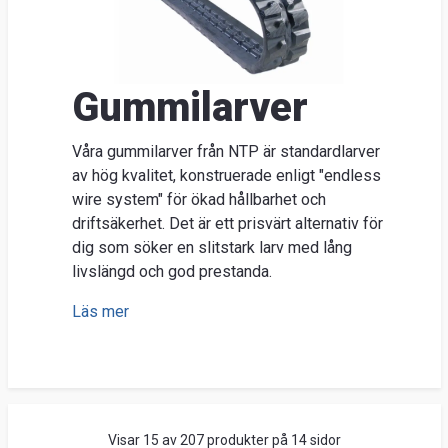
Nyhe
O
Ent
Gummilarver
Sök
Kunds
Våra gummilarver från NTP är standardlarver
Guider
av hög kvalitet, konstruerade enligt "endless
&
wire system" för ökad hållbarhet och
driftsäkerhet. Det är ett prisvärt alternativ för
FAQ
dig som söker en slitstark larv med lång
Jobba
livslängd och god prestanda.
hos
Läs mer
oss
Brosch
Visar 15 av 207 produkter på 14 sidor