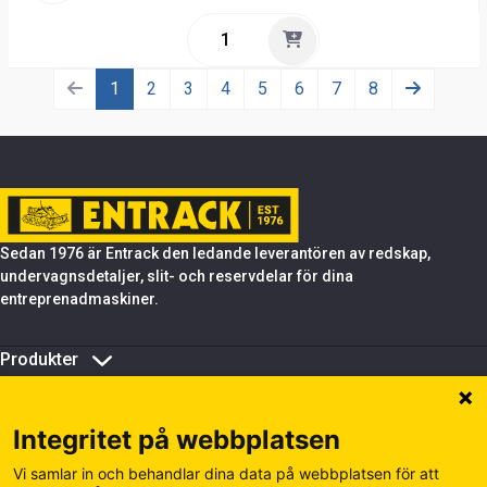
1
2
3
4
5
6
7
8
Sedan 1976 är Entrack den ledande leverantören av redskap,
undervagnsdetaljer, slit- och reservdelar för dina
entreprenadmaskiner.
Produkter
Om Entrack
Tips & support
Integritet på webbplatsen
Hantera kakor
Cookiepolicy
Vi samlar in och behandlar dina data på webbplatsen för att