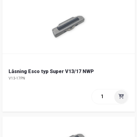
Låsning Esco typ Super V13/17 NWP
V13-17PN