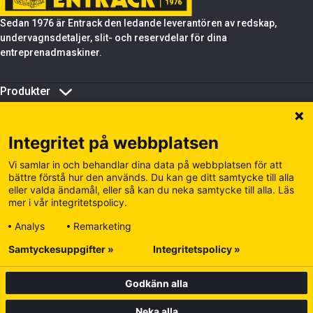
Sedan 1976 är Entrack den ledande leverantören av redskap,
undervagnsdetaljer, slit- och reservdelar för dina
entreprenadmaskiner.
Produkter
Om Entrack
Tips & support
Integritet på webbplatsen
Hantera kakor
Cookiepolicy
Vi samlar in och behandlar dina data på webbplatsen för att
Integritetspolicy
bättre förstå hur den används. Du kan ge ditt samtycke till alla
eller valda ändamål, eller så kan du neka samtycke till alla. Läs
Besök våra andra siter
mer i vår integritetspolicy.
Europe
Finland
Analys
Remarketing
Poland
Samtyckesuppgifter »
Integritetspolicy »
Registrera
Godkänn alla
Neka alla