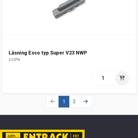
Låsning Esco typ Super V23 NWP
V23PN
1
2