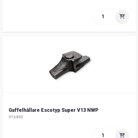
Gaffelhållare Escotyp Super V13 NWP
V13-833