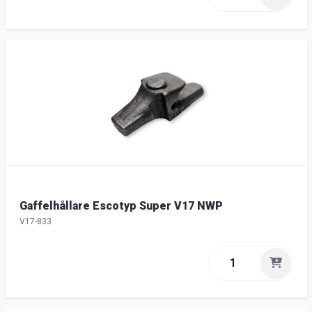
Gaffelhållare Escotyp Super V17 NWP
V17-833