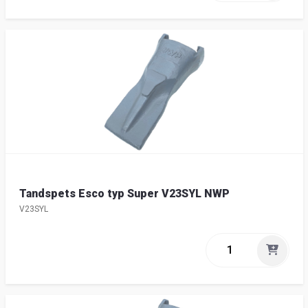
Tandspets Esco typ Super V23SYL NWP
V23SYL