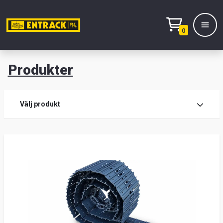
0
Produkter
M
Prod
Välj produkt
Prod
Lage
&
kont