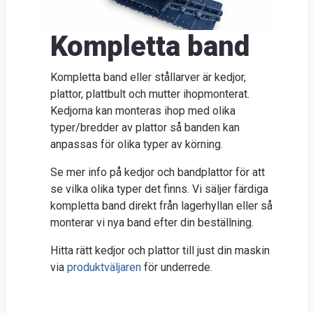
Nyhe
O
Kompletta band
Ent
Sök
Kompletta band eller stållarver är kedjor,
plattor, plattbult och mutter ihopmonterat.
Kunds
Kedjorna kan monteras ihop med olika
Guider
typer/bredder av plattor så banden kan
&
anpassas för olika typer av körning.
FAQ
Se mer info på kedjor och bandplattor för att
Jobba
se vilka olika typer det finns. Vi säljer färdiga
hos
kompletta band direkt från lagerhyllan eller så
oss
monterar vi nya band efter din beställning.
Brosch
Hitta rätt kedjor och plattor till just din maskin
via
produktväljaren
för underrede.