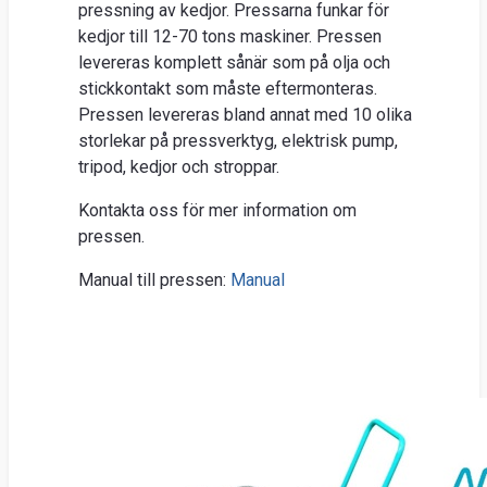
Nyhe
pressning av kedjor. Pressarna funkar för
kedjor till 12-70 tons maskiner. Pressen
O
levereras komplett sånär som på olja och
stickkontakt som måste eftermonteras.
Ent
Pressen levereras bland annat med 10 olika
Sök
storlekar på pressverktyg, elektrisk pump,
Kunds
tripod, kedjor och stroppar.
Guider
Kontakta oss för mer information om
&
pressen.
FAQ
Jobba
Manual till pressen:
Manual
hos
oss
Brosch