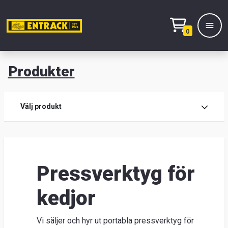
0
Produkter
M
Prod
Välj produkt
Prod
Lage
Pressverktyg för
&
kedjor
kont
Vi säljer och hyr ut portabla pressverktyg för