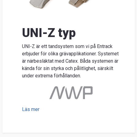
Nyhe
O
Ent
UNI-Z typ
Sök
Kunds
UNI-Z är ett tandsystem som vi på Entrack
Guider
erbjuder för olika grävapplikationer. Systemet
&
är närbesläktat med Catex. Båda systemen är
kända för sin styrka och pålitlighet, särskilt
FAQ
under extrema förhållanden.
Jobba
hos
oss
Brosch
Läs mer