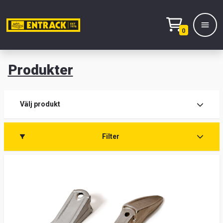
0
Produkter
M
Prod
Välj produkt
Prod
Filter
Lage
&
kont