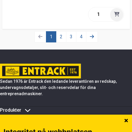
1
2
3
4
Sedan 1976 är Entrack den ledande leverantören av redskap,
undervagnsdetaljer, slit- och reservdelar för dina
entreprenadmaskiner.
Produkter
Om Entrack
Tips & support
Integritet på webbplatsen
Hantera kakor