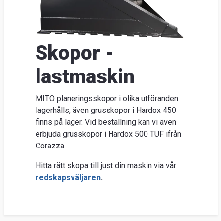
Nyhe
O
Ent
Skopor -
Sök
Kunds
lastmaskin
Guider
&
MITO planeringsskopor i olika utföranden
lagerhålls, även grusskopor i Hardox 450
FAQ
finns på lager. Vid beställning kan vi även
Jobba
erbjuda grusskopor i Hardox 500 TUF ifrån
hos
Corazza.
oss
Hitta rätt skopa till just din maskin via vår
Brosch
redskapsväljaren
.