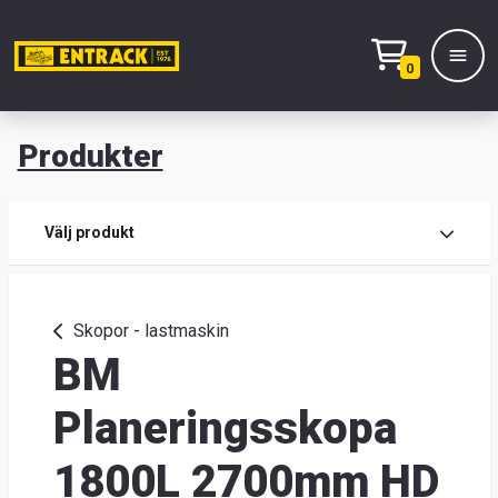
0
Produkter
M
Prod
Välj produkt
Prod
Skopor - lastmaskin
BM
Lage
&
Planeringsskopa
kont
1800L 2700mm HD