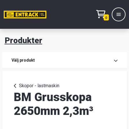
0
Produkter
M
Prod
Välj produkt
Prod
Skopor - lastmaskin
BM Grusskopa
Lage
&
2650mm 2,3m³
kont