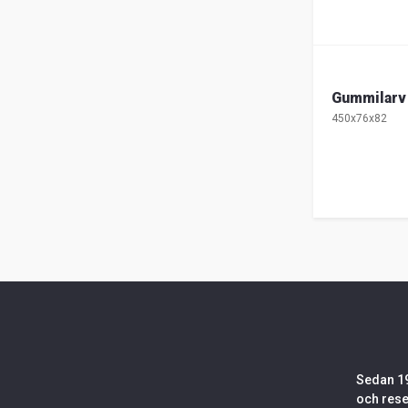
Gummilarv
450x76x82
Sedan 19
och rese