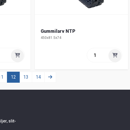
Gummilarv NTP
450x81.5x74
11
12
13
14
er, slit-