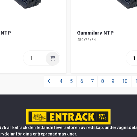
 NTP
Gummilarv NTP
450x76x84
4
5
6
7
8
9
10
76 är Entrack den ledande leverantören av redskap, undervagnsdetalj
rvdelar för dina entreprenadmaskiner.