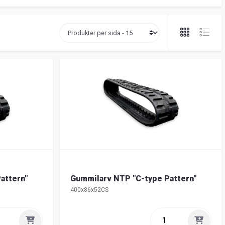
attern"
Gummilarv NTP "C-type Pattern"
400x86x52CS