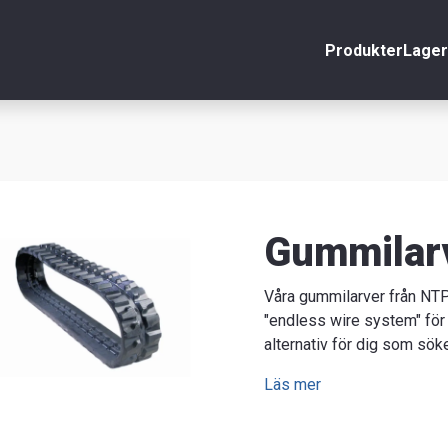
Produkter
Lager
nto
Stäng
r
äljare
Gummilar
Våra gummilarver från NTP 
"endless wire system" för ö
alternativ för dig som sök
Läs mer