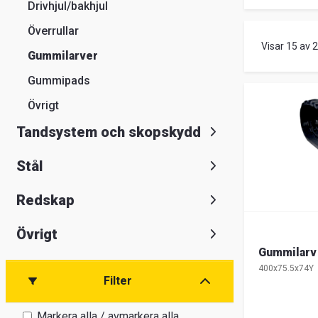
Om
Drivhjul/bakhjul
Överrullar
Entrack
Visar 15 av 
Sök
Gummilarver
Kundservice
Gummipads
Guider
Övrigt
&
Tandsystem och skopskydd
FAQ
Jobba
Stål
hos
oss
Redskap
Broschyrer
Övrigt
Gummilarv
400x75.5x74Y
Filter
Markera alla / avmarkera alla