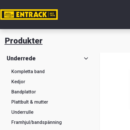
Mitt ko
Produkter
Produkte
Underrede
Produktv
Kompletta band
Kedjor
Lager
Bandplattor
&
Plattbult & mutter
kontor
Underrulle
Nyheter
Framhjul/bandspänning