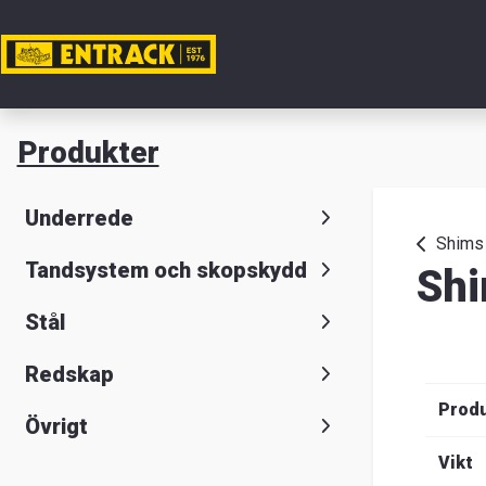
Mitt ko
Produkter
Produkte
Underrede
Produktv
Shims
Tandsystem och skopskydd
Shi
Lager
Stål
&
Redskap
kontor
Prod
Övrigt
Nyheter
Vikt