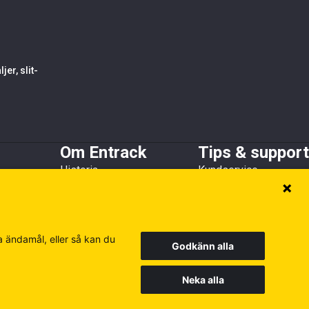
er, slit-
Om Entrack
Tips & support
Historia
Kundservice
h skopskydd
Kundreferenser
Guider & FAQ
Hållbarhet
Broschyrer
Medlems- och
samarbetsorganisationer
a ändamål, eller så kan du
Godkänn alla
Neka alla
Europe
Finland
Poland
Besök våra andra siter