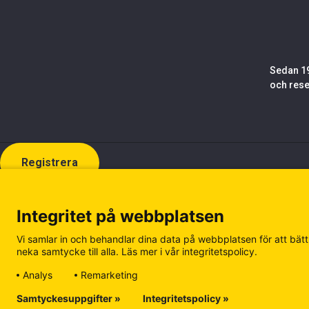
Sedan 19
och rese
Registrera
Integritet på webbplatsen
Vi samlar in och behandlar dina data på webbplatsen för att bättr
neka samtycke till alla. Läs mer i vår integritetspolicy.
Analys
Remarketing
Samtyckesuppgifter »
Integritetspolicy »
Cookiepolicy
Integritetspolicy
Hantera kakor