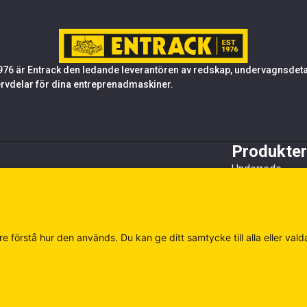
76 är Entrack den ledande leverantören av redskap, undervagnsdetalj
rvdelar för dina entreprenadmaskiner.
Produkter
Underrede
Tandsystem oc
Stål
Redskap
Övrigt
e förstå hur den används. Du kan ge ditt samtycke till alla eller vald