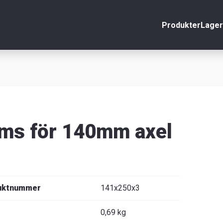
Produkter
Lager
nto
Stäng
r
äljare
ms för 140mm axel
uktnummer
141x250x3
0,69 kg