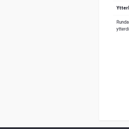
Om
Ytter
Entrack
Sök
Runda 
Kundservice
ytterd
Guider
&
FAQ
Jobba
hos
oss
Broschyrer