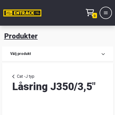
0
Produkter
M
Prod
Välj produkt
Prod
Cat -J typ
Låsring J350/3,5"
Lage
&
kont