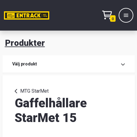
0
Produkter
M
Prod
Välj produkt
Prod
MTG StarMet
Gaffelhållare
Lage
&
StarMet 15
kont