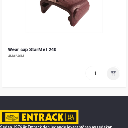
Wear cap StarMet 240
4MA240M
Sedan 1976 är Entrack den ledande leverantören av redskap,