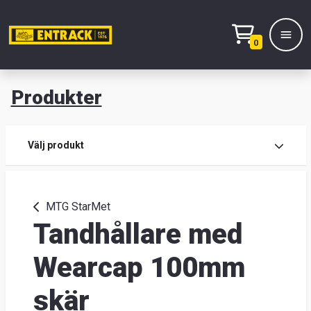
0
Produkter
M
Prod
Välj produkt
Prod
MTG StarMet
Tandhållare med
Lage
&
Wearcap 100mm
kont
skär