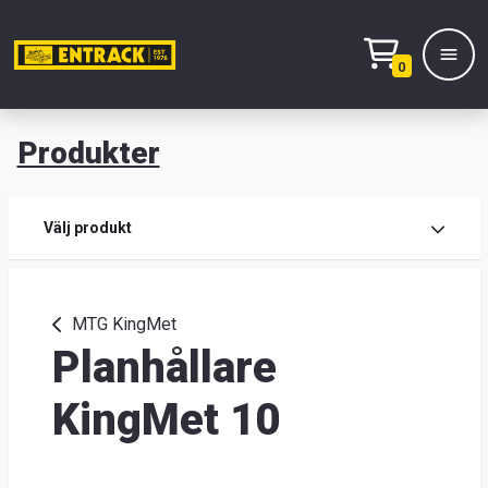
0
Produkter
M
Prod
Välj produkt
Prod
MTG KingMet
Planhållare
Lage
&
KingMet 10
kont