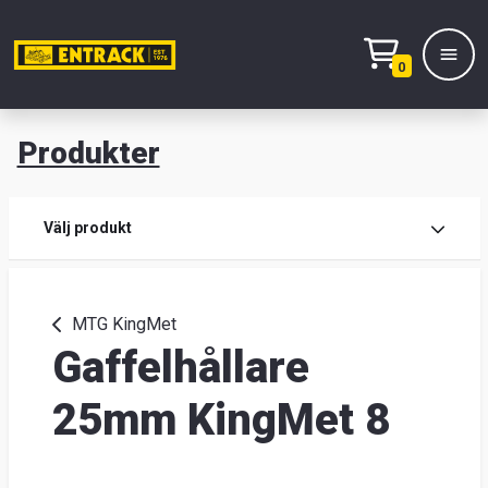
0
Produkter
M
Prod
Välj produkt
Prod
MTG KingMet
Gaffelhållare
Lage
&
25mm KingMet 8
kont