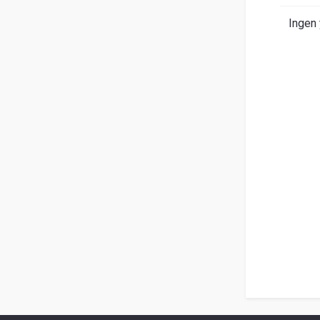
Om
Ingen 
Entrack
Sök
Kundservice
Guider
&
FAQ
Jobba
hos
oss
Broschyrer