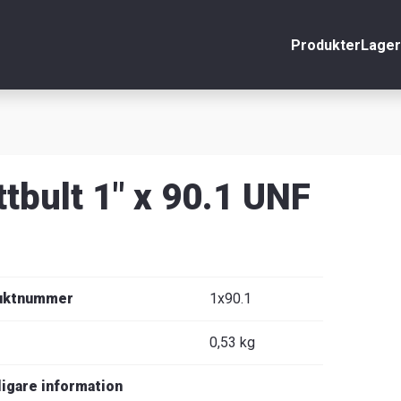
Produkter
Lager
nto
Stäng
r
ttbult 1" x 90.1 UNF
äljare
uktnummer
1x90.1
0,53 kg
ligare information