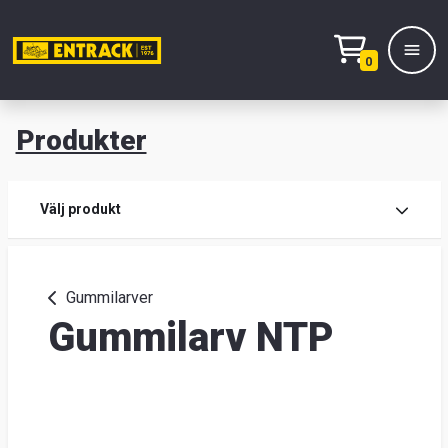
0
Produkter
M
Prod
Välj produkt
Prod
Gummilarver
Gummilarv NTP
Lage
&
kont