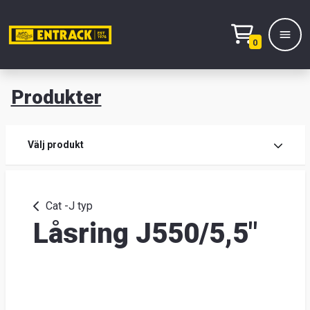
0
Produkter
M
Prod
Välj produkt
Prod
Cat -J typ
Låsring J550/5,5"
Lage
&
kont