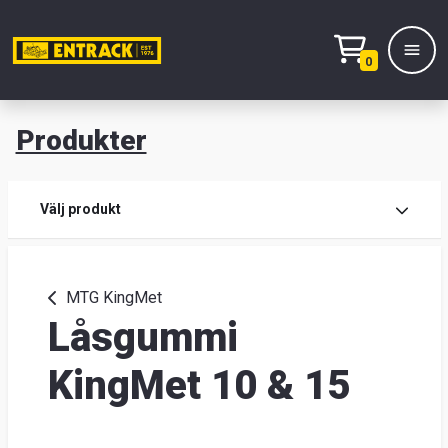
0
Produkter
M
Prod
Välj produkt
Prod
MTG KingMet
Låsgummi
Lage
&
KingMet 10 & 15
kont