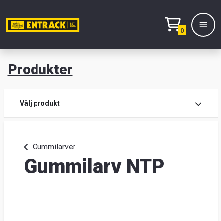
0
Produkter
M
Prod
Välj produkt
Prod
Gummilarver
Gummilarv NTP
Lage
&
kont