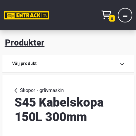
0
Produkter
M
Prod
Välj produkt
Prod
Skopor - grävmaskin
S45 Kabelskopa
Lage
&
150L 300mm
kont