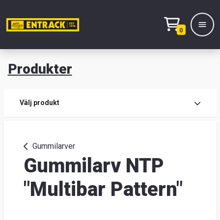
0
Produkter
M
Prod
Välj produkt
Prod
Gummilarver
Gummilarv NTP
Lage
&
"Multibar Pattern"
kont