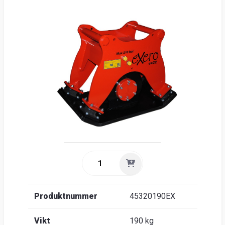
Nyhe
O
Ent
Sök
Kunds
Guider
&
FAQ
Jobba
hos
oss
Brosch
Produktnummer
45320190EX
Vikt
190 kg