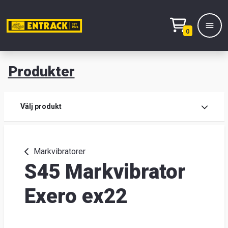
0
Produkter
M
Prod
Välj produkt
Prod
Markvibratorer
S45 Markvibrator
Lage
&
Exero ex22
kont