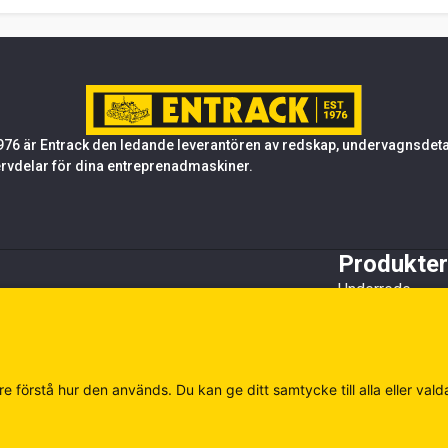
76 är Entrack den ledande leverantören av redskap, undervagnsdetalj
rvdelar för dina entreprenadmaskiner.
Produkter
Underrede
Tandsystem oc
Stål
Redskap
Övrigt
e förstå hur den används. Du kan ge ditt samtycke till alla eller vald