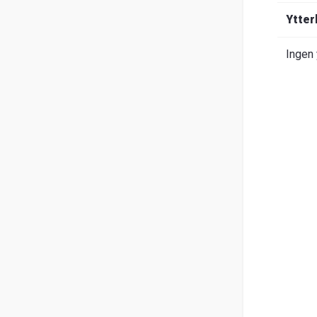
Om
Ytter
Entrack
Sök
Ingen 
Kundservice
Guider
&
FAQ
Jobba
hos
oss
Broschyrer