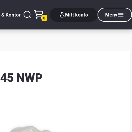
 & Kontor
Mitt konto
Meny
0
l 45 NWP