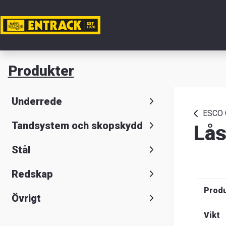
Mitt ko
Produkter
Produkte
Underrede
Produktv
ESCO C
Tandsystem och skopskydd
Lås
Lager
Stål
&
Redskap
kontor
Prod
Övrigt
Nyheter
Vikt