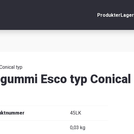
Produkter
Lager
nto
Stäng
r
äljare
onical typ
gummi Esco typ Conica
uktnummer
45LK
0,03 kg