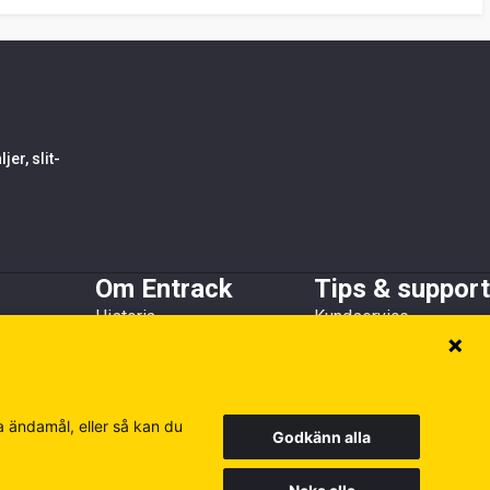
er, slit-
Om Entrack
Tips & support
Historia
Kundservice
h skopskydd
Kundreferenser
Guider & FAQ
Hållbarhet
Broschyrer
Medlems- och
samarbetsorganisationer
a ändamål, eller så kan du
Godkänn alla