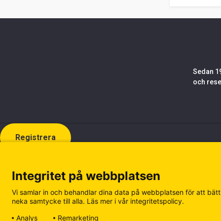
Sedan 19
och rese
Registrera
Integritet på webbplatsen
Vi samlar in och behandlar dina data på webbplatsen för att bättr
neka samtycke till alla. Läs mer i vår integritetspolicy.
Analys
Remarketing