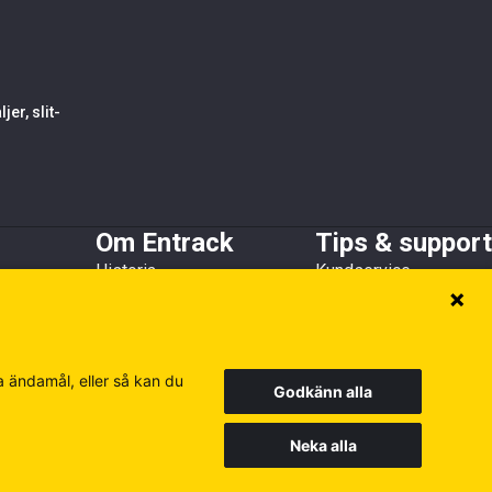
er, slit-
Om Entrack
Tips & support
Historia
Kundservice
h skopskydd
Kundreferenser
Guider & FAQ
Hållbarhet
Broschyrer
Medlems- och
samarbetsorganisationer
a ändamål, eller så kan du
Godkänn alla
Neka alla
Europe
Finland
Poland
Besök våra andra siter