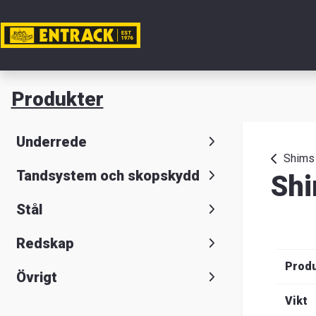
Mitt ko
Produkter
Produkte
Underrede
Produktv
Shims
Tandsystem och skopskydd
Shi
Lager
Stål
&
Redskap
kontor
Prod
Övrigt
Nyheter
Vikt