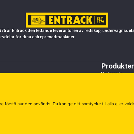
76 är Entrack den ledande leverantören av redskap, undervagnsdetalj
rvdelar för dina entreprenadmaskiner.
Produkter
Underrede
Tandsystem oc
Stål
Redskap
Övrigt
e förstå hur den används. Du kan ge ditt samtycke till alla eller vald