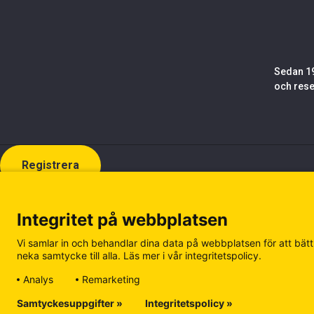
Sedan 19
och rese
Registrera
Integritet på webbplatsen
Vi samlar in och behandlar dina data på webbplatsen för att bättr
neka samtycke till alla. Läs mer i vår integritetspolicy.
Analys
Remarketing
Samtyckesuppgifter »
Integritetspolicy »
Cookiepolicy
Integritetspolicy
Hantera kakor