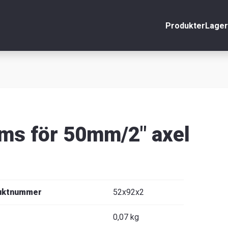
Produkter
Lager
nto
Stäng
r
äljare
ms för 50mm/2" axel
uktnummer
52x92x2
0,07 kg