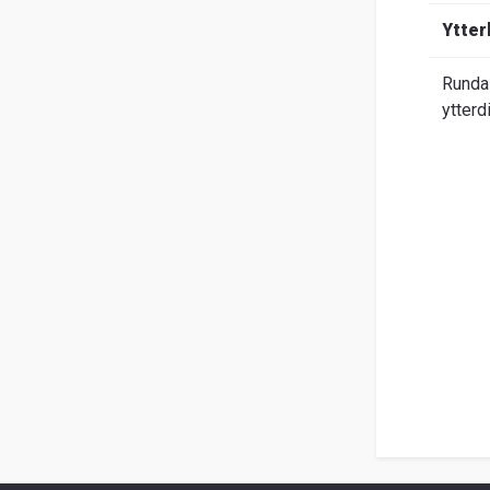
Om
Ytter
Entrack
Sök
Runda 
Kundservice
ytterd
Guider
&
FAQ
Jobba
hos
oss
Broschyrer