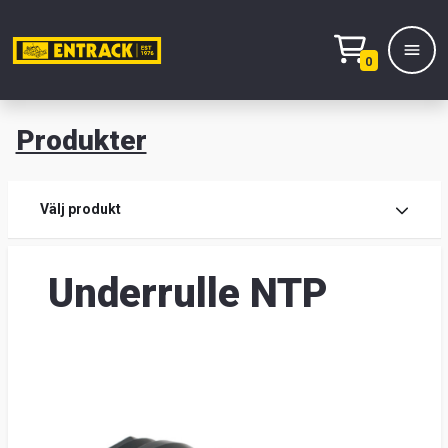
0
Produkter
M
Prod
Välj produkt
Prod
Underrulle NTP
Lage
&
kont