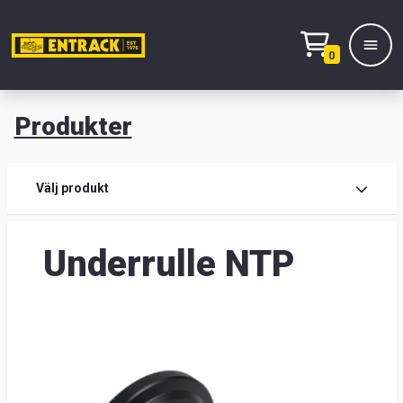
0
Produkter
M
Prod
Välj produkt
Prod
Underrulle NTP
Lage
&
kont