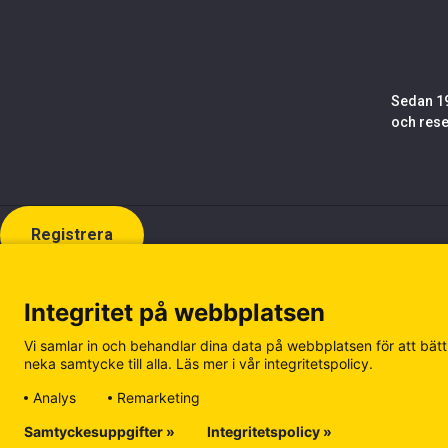
Sedan 19
och rese
Registrera
Integritet på webbplatsen
Vi samlar in och behandlar dina data på webbplatsen för att bättr
neka samtycke till alla. Läs mer i vår integritetspolicy.
Analys
Remarketing
Samtyckesuppgifter »
Integritetspolicy »
Cookiepolicy
Integritetspolicy
Hantera kakor