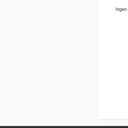
Om
Ingen 
Entrack
Sök
Kundservice
Guider
&
FAQ
Jobba
hos
oss
Broschyrer