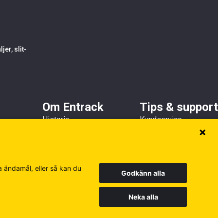
er, slit-
Om Entrack
Tips & support
Historia
Kundservice
h skopskydd
Kundreferenser
Guider & FAQ
Hållbarhet
Broschyrer
Medlems- och
samarbetsorganisationer
a ändamål, eller så kan du
Godkänn alla
Neka alla
Europe
Finland
Poland
Besök våra andra siter