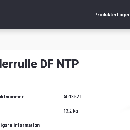
Produkter
Lager
nto
Stäng
r
errulle DF NTP
äljare
uktnummer
A013521
13,2 kg
ligare information