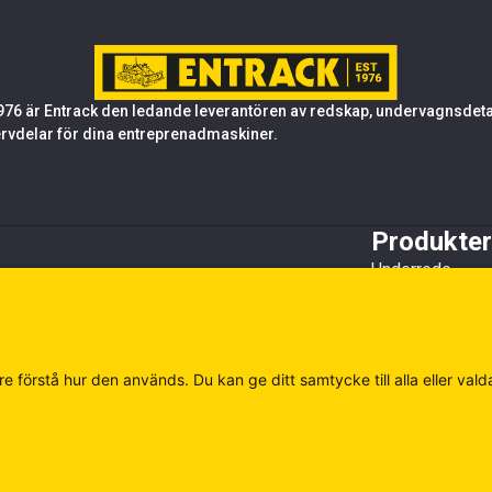
76 är Entrack den ledande leverantören av redskap, undervagnsdetalj
rvdelar för dina entreprenadmaskiner.
Produkter
Underrede
Tandsystem oc
Stål
Redskap
Övrigt
e förstå hur den används. Du kan ge ditt samtycke till alla eller vald