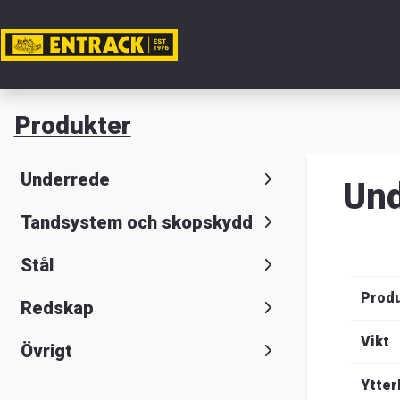
Mitt ko
Produkter
Produkte
Underrede
Und
Produktv
Tandsystem och skopskydd
Lager
Stål
&
Prod
Redskap
kontor
Vikt
Övrigt
Nyheter
Ytter