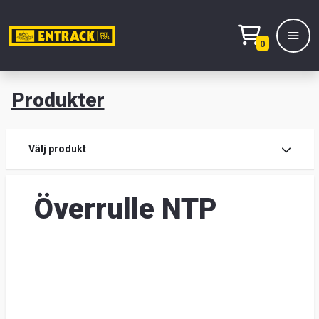
0
Produkter
M
Prod
Välj produkt
Prod
Överrulle NTP
Lage
&
kont