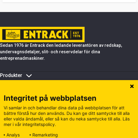
Sedan 1976 är Entrack den ledande leverantören av redskap,
undervagnsdetaljer, slit- och reservdelar för dina
entreprenadmaskiner.
Produkter
Om Entrack
Tips & support
Integritet på webbplatsen
Hantera kakor
Cookiepolicy
Vi samlar in och behandlar dina data på webbplatsen för att
Integritetspolicy
bättre förstå hur den används. Du kan ge ditt samtycke till alla
eller valda ändamål, eller så kan du neka samtycke till alla. Läs
Besök våra andra siter
mer i vår integritetspolicy.
Europe
Finland
Analys
Remarketing