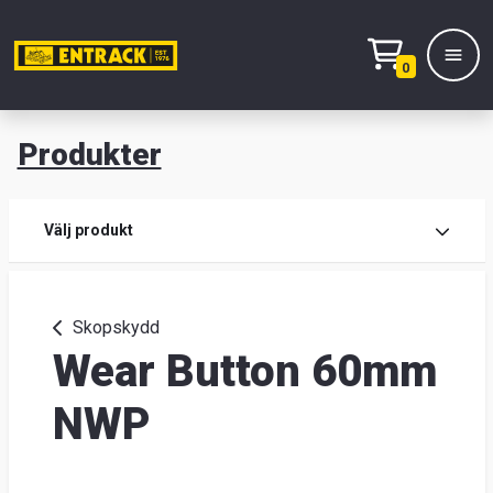
0
Produkter
M
Prod
Välj produkt
Prod
Skopskydd
Wear Button 60mm
Lage
&
NWP
kont