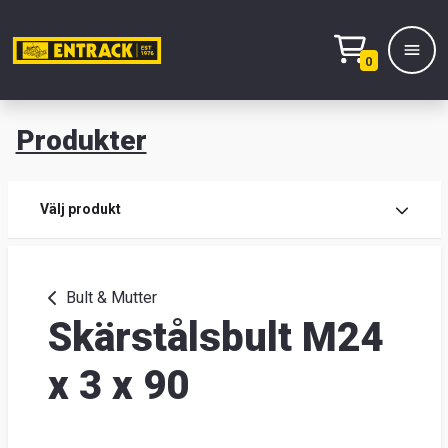
0
Produkter
M
Prod
Välj produkt
Prod
Bult & Mutter
Skärstålsbult M24
Lage
&
x 3 x 90
kont