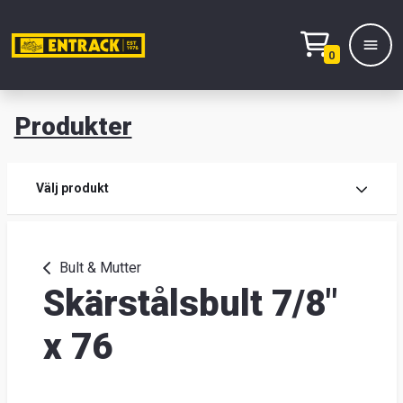
0
Produkter
M
Prod
Välj produkt
Prod
Bult & Mutter
Skärstålsbult 7/8"
Lage
&
x 76
kont