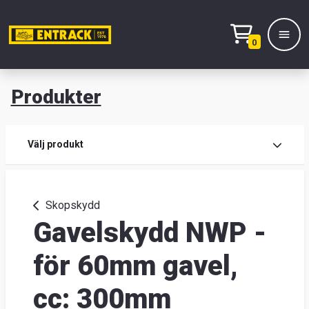
0
Produkter
M
Prod
Välj produkt
Prod
Skopskydd
Gavelskydd NWP -
Lage
&
för 60mm gavel,
kont
cc: 300mm