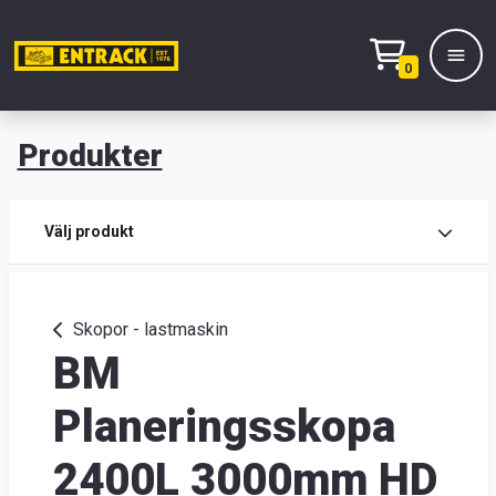
0
Produkter
M
Prod
Välj produkt
Prod
Skopor - lastmaskin
BM
Lage
&
Planeringsskopa
kont
2400L 3000mm HD