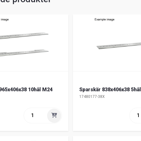
965x406x38 10hål M24
Sparskär 838x406x38 5hå
17480177-38X