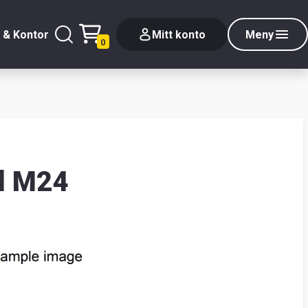
 & Kontor
Mitt konto
Meny
0
l M24