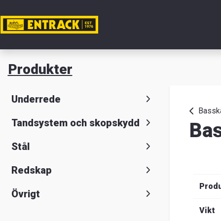
Mitt ko
Produkter
Produkte
Underrede
Produktv
Bassk
Tandsystem och skopskydd
Bas
Lager
Stål
&
Redskap
kontor
Prod
Övrigt
Nyheter
Vikt