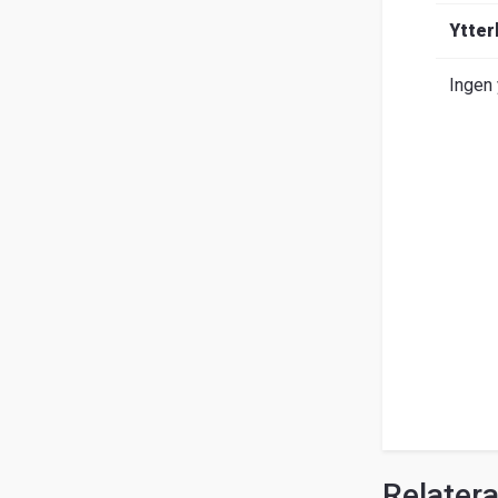
Om
Ytter
Entrack
Sök
Ingen 
Kundservice
Guider
&
FAQ
Jobba
hos
oss
Broschyrer
Relater