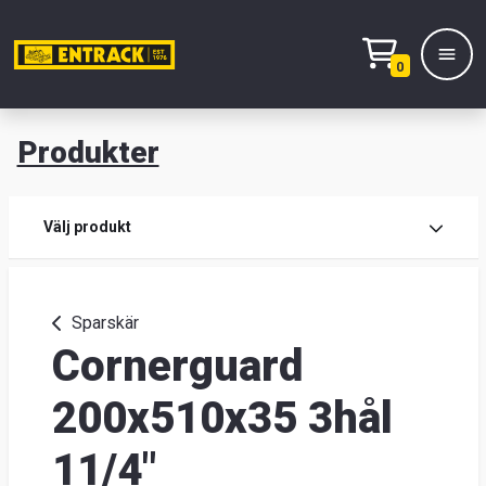
0
Produkter
M
Prod
Välj produkt
Prod
Sparskär
Cornerguard
Lage
&
200x510x35 3hål
kont
11/4"