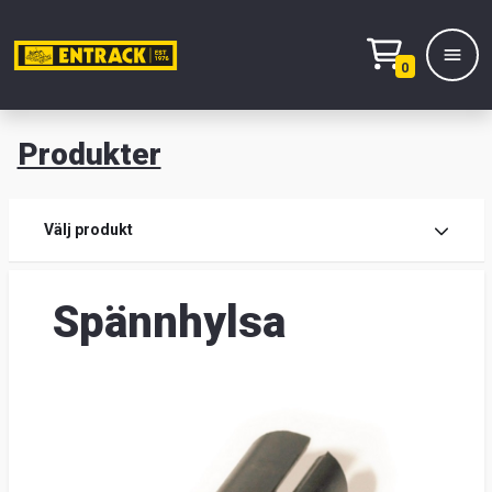
0
Produkter
M
Prod
Välj produkt
Prod
Spännhylsa
Lage
&
kont