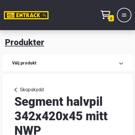
0
Produkter
M
Prod
Välj produkt
Prod
Skopskydd
Segment halvpil
Lage
&
342x420x45 mitt
kont
NWP