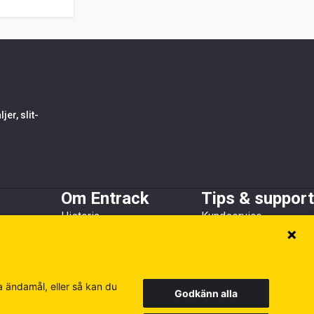
er, slit-
Om Entrack
Tips & support
Historia
Kundservice
h skopskydd
Kundreferenser
Guider & FAQ
Hållbarhet
Broschyrer
Medlems- och
samarbetsorganisationer
a ändamål, eller så kan du
Godkänn alla