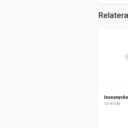
Relater
Insexnyck
12141040