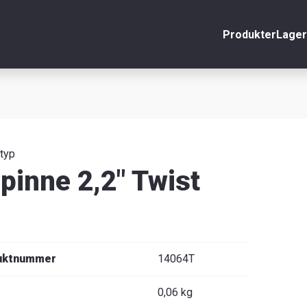
Produkter
Lager
nto
Stäng
r
äljare
 typ
pinne 2,2" Twist
uktnummer
14064T
0,06 kg