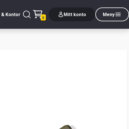
 & Kontor
Mitt konto
Meny
0