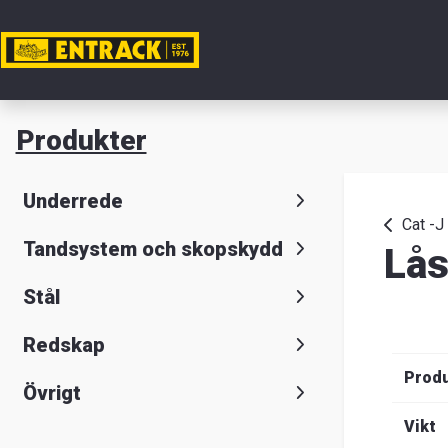
Mitt ko
Produkter
Produkte
Underrede
Produktv
Cat -J
Tandsystem och skopskydd
Lås
Lager
Stål
&
Redskap
kontor
Prod
Övrigt
Nyheter
Vikt