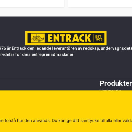
76 är Entrack den ledande leverantören av redskap, undervagnsdetalj
rvdelar för dina entreprenadmaskiner.
Produkter
Underrede
Tandsystem oc
Stål
Redskap
Övrigt
e förstå hur den används. Du kan ge ditt samtycke till alla eller vald