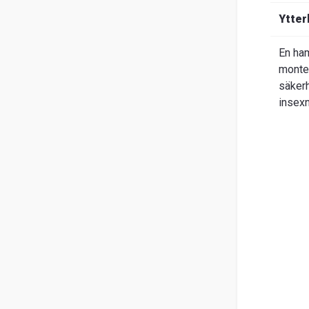
Om
Ytter
Entrack
Sök
En ham
Kundservice
monte
säkerh
Guider
insexn
&
FAQ
Jobba
hos
oss
Broschyrer