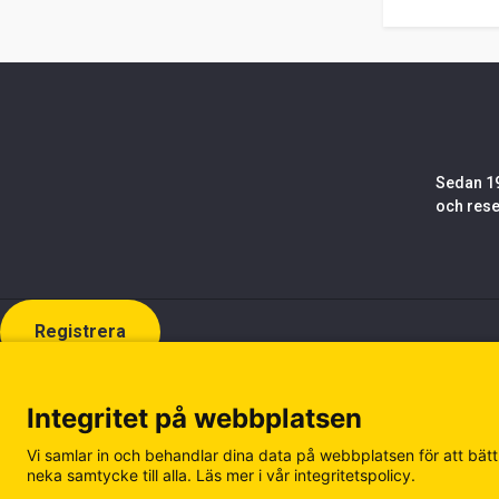
Sedan 19
och rese
Registrera
Integritet på webbplatsen
Vi samlar in och behandlar dina data på webbplatsen för att bättr
neka samtycke till alla. Läs mer i vår integritetspolicy.