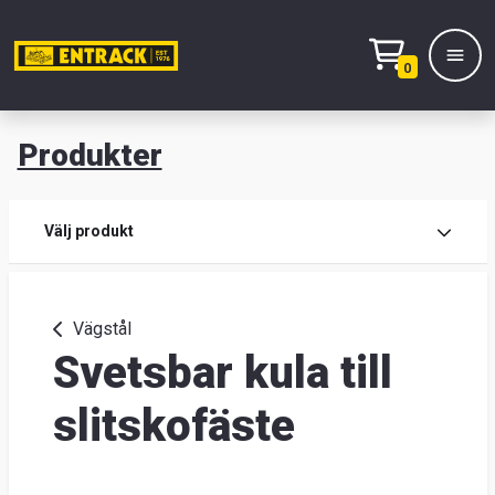
0
Produkter
M
Prod
Välj produkt
Prod
Vägstål
Svetsbar kula till
Lage
&
slitskofäste
kont