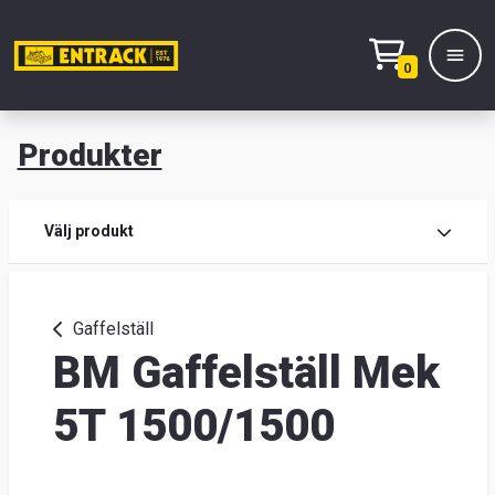
0
Produkter
M
Prod
Välj produkt
Prod
Gaffelställ
BM Gaffelställ Mek
Lage
&
5T 1500/1500
kont