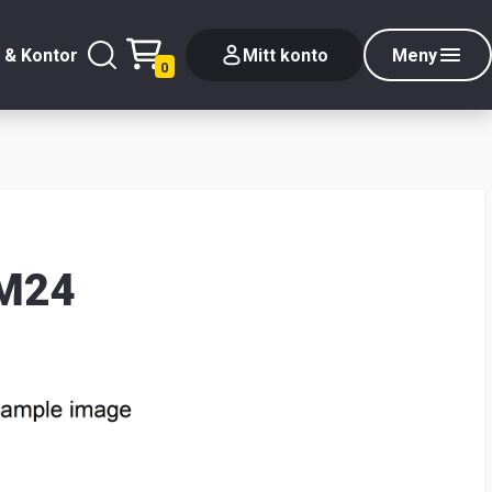
 & Kontor
Mitt konto
Meny
0
 M24