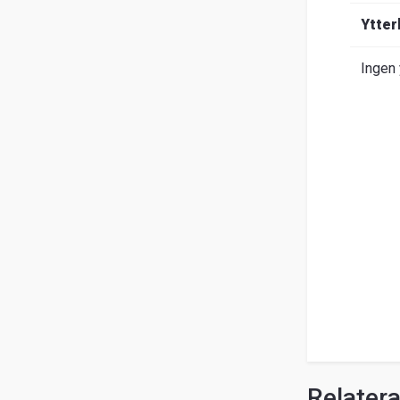
Om
Ytter
Entrack
Sök
Ingen 
Kundservice
Guider
&
FAQ
Jobba
hos
oss
Broschyrer
Relater