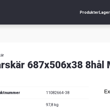
Produkter
Lager
nto
Stäng
r
äljare
kär
rskär 687x506x38 8hål
uktnummer
11082664-38
97,8 kg