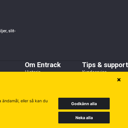
er, slit-
Om Entrack
Tips & support
Historia
Kundservice
h skopskydd
Kundreferenser
Guider & FAQ
Hållbarhet
Broschyrer
Medlems- och
samarbetsorganisationer
a ändamål, eller så kan du
Godkänn alla
Neka alla
Europe
Finland
Poland
Besök våra andra siter