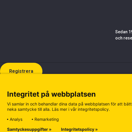
Sedan 19
och rese
Registrera
Integritet på webbplatsen
Vi samlar in och behandlar dina data på webbplatsen för att bättr
neka samtycke till alla. Läs mer i vår integritetspolicy.
Analys
Remarketing
Samtyckesuppgifter »
Integritetspolicy »
Cookiepolicy
Integritetspolicy
Hantera kakor