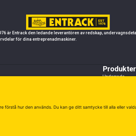
76 är Entrack den ledande leverantören av redskap, undervagnsdetalj
rvdelar för dina entreprenadmaskiner.
Produkter
Underrede
Tandsystem oc
Stål
Redskap
Övrigt
e förstå hur den används. Du kan ge ditt samtycke till alla eller vald