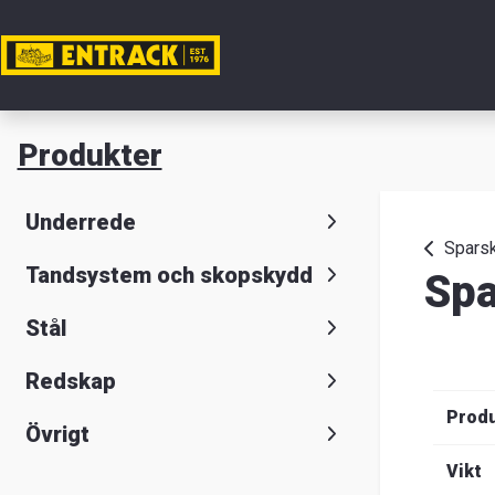
Mitt ko
Produkter
Produkte
Underrede
Produktv
Spars
Tandsystem och skopskydd
Spa
Lager
Stål
&
Redskap
kontor
Prod
Övrigt
Nyheter
Vikt