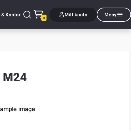
 & Kontor
Mitt konto
Meny
0
l M24