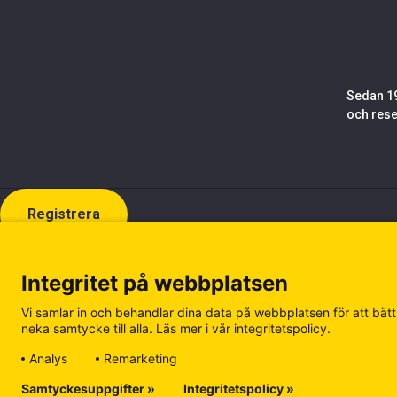
Sedan 19
och rese
Registrera
Integritet på webbplatsen
Vi samlar in och behandlar dina data på webbplatsen för att bättr
neka samtycke till alla. Läs mer i vår integritetspolicy.
Analys
Remarketing
Samtyckesuppgifter »
Integritetspolicy »
Cookiepolicy
Integritetspolicy
Hantera kakor