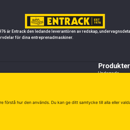
76 är Entrack den ledande leverantören av redskap, undervagnsdetalj
rvdelar för dina entreprenadmaskiner.
Produkter
Underrede
Tandsystem oc
Stål
Redskap
Övrigt
e förstå hur den används. Du kan ge ditt samtycke till alla eller vald