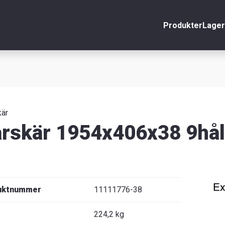
Produkter
Lager
nto
Stäng
r
äljare
kär
rskär 1954x406x38 9hå
uktnummer
11111776-38
224,2 kg