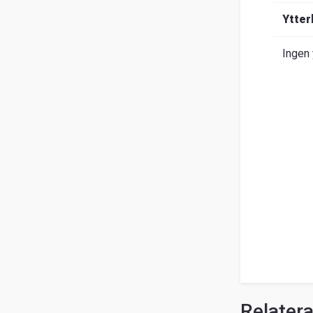
Om
Ytter
Entrack
Sök
Ingen 
Kundservice
Guider
&
FAQ
Jobba
hos
oss
Broschyrer
Relater