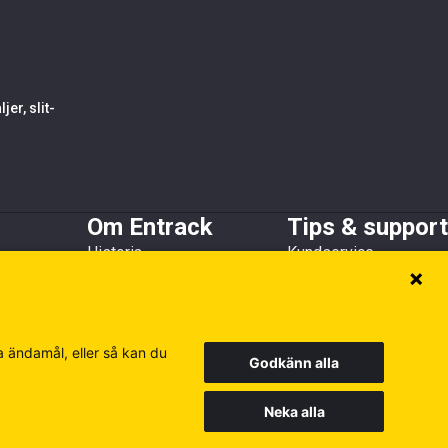
er, slit-
Om Entrack
Tips & support
Historia
Kundservice
h skopskydd
Kundreferenser
Guider & FAQ
Hållbarhet
Broschyrer
Medlems- och
samarbetsorganisationer
a ändamål, eller så kan du
Godkänn alla
Neka alla
Europe
Finland
Poland
Besök våra andra siter